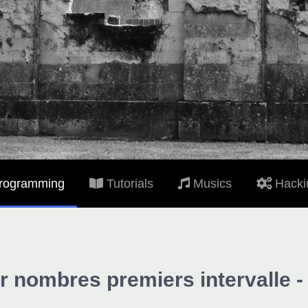
rogramming
Tutorials
Musics
Hacki
r nombres premiers intervalle 