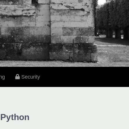
ng
Security
- Python